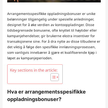
Arrangementsspesifikke oppladningsbonuser er unike
belønninger tilgjengelig under spesielle anledninger,
designet for å øke verdien av kontooppladinger. Disse
tidsbegrensede bonusene, ofte knyttet til høytider eller
kampanjehendelser, gir brukerne ekstra insentiver for
transaksjonene sine. For å dra nytte av disse tilbudene er
det viktig å følge den spesifikke innløsningsprosessen,
som vanligvis innebærer å gjøre et kvalifiserende kjøp i
løpet av kampanjeperioden.
Key sections in the article:
Hva er arrangementsspesifikke
oppladningsbonuser?