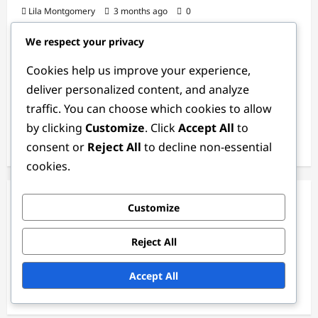
Lila Montgomery
3 months ago
0
We respect your privacy
Lenker
Cookies help us improve your experience,
deliver personalized content, and analyze
Kontakt
traffic. You can choose which cookies to allow
Om
by clicking
Customize
. Click
Accept All
to
Alle innlegg
consent or
Reject All
to decline non-essential
cookies.
Kategorier
Customize
Event Milepælpriser
Reject All
Gavekoder
Accept All
Oppladningsbonuser