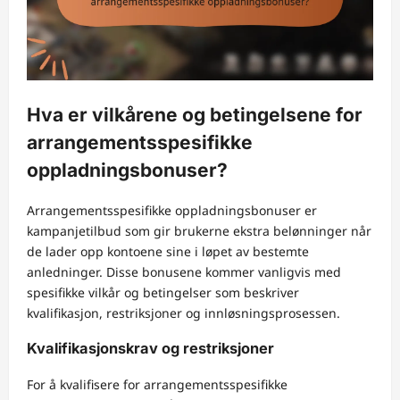
Hva er vilkårene og betingelsene for
arrangementsspesifikke
oppladningsbonuser?
Arrangementsspesifikke oppladningsbonuser er
kampanjetilbud som gir brukerne ekstra belønninger når
de lader opp kontoene sine i løpet av bestemte
anledninger. Disse bonusene kommer vanligvis med
spesifikke vilkår og betingelser som beskriver
kvalifikasjon, restriksjoner og innløsningsprosessen.
Kvalifikasjonskrav og restriksjoner
For å kvalifisere for arrangementsspesifikke