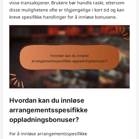
visse transaksjoner. Brukere bør handle raskt, ettersom
disse mulighetene ofte er tilgjengelige i kort tid og kan
kreve spesifikke handlinger for å innløse bonusene.
Hvordan kan du innløse
arrangementsspesifikke
oppladningsbonuser?
For å innløse arrangementsspesifikke