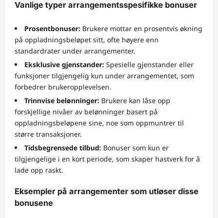
Vanlige typer arrangementsspesifikke bonuser
Prosentbonuser:
Brukere mottar en prosentvis økning
på oppladningsbeløpet sitt, ofte høyere enn
standardrater under arrangementer.
Eksklusive gjenstander:
Spesielle gjenstander eller
funksjoner tilgjengelig kun under arrangementet, som
forbedrer brukeropplevelsen.
Trinnvise belønninger:
Brukere kan låse opp
forskjellige nivåer av belønninger basert på
oppladningsbeløpene sine, noe som oppmuntrer til
større transaksjoner.
Tidsbegrensede tilbud:
Bonuser som kun er
tilgjengelige i en kort periode, som skaper hastverk for å
lade opp raskt.
Eksempler på arrangementer som utløser disse
bonusene