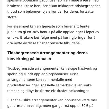
spesielle oppladningsbonuser som en måte å feire med
brukerne. Disse bonusene kan inkludere tidsbegrensede
tilbud som belønner lojale kunder for deres fortsatte
støtte.
For eksempel kan en tjeneste som feirer sitt femte
jubileum gi en 30% bonus på alle oppladinger i løpet av
en uke. Brukere bør følge med på kunngjøringer for å
dra nytte av disse tidsbegrensede tilbudene.
Tidsbegrensede arrangementer og deres
innvirkning på bonuser
Tidsbegrensede arrangementer kan skape hastverk og
spenning rundt oppladningsbonuser. Disse
arrangementene kan sammenfalle med
produktlanseringer, spesielle samarbeid eller unike
temaer, og tilbyr brukerne eksklusive belønninger.
I løpet av slike arrangementer kan bonusene være mer
generøse enn vanlig, noen ganger nå opp til 50% på