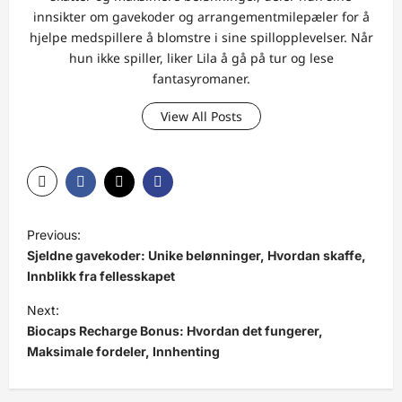
innsikter om gavekoder og arrangementmilepæler for å
hjelpe medspillere å blomstre i sine spillopplevelser. Når
hun ikke spiller, liker Lila å gå på tur og lese
fantasyromaner.
View All Posts
P
Previous:
o
Sjeldne gavekoder: Unike belønninger, Hvordan skaffe,
s
Innblikk fra fellesskapet
t
Next:
Biocaps Recharge Bonus: Hvordan det fungerer,
n
Maksimale fordeler, Innhenting
a
v