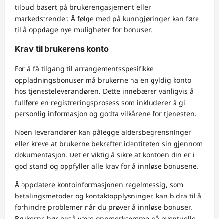
tilbud basert på brukerengasjement eller
markedstrender. Å følge med på kunngjøringer kan føre
til å oppdage nye muligheter for bonuser.
Krav til brukerens konto
For å få tilgang til arrangementsspesifikke
oppladningsbonuser må brukerne ha en gyldig konto
hos tjenesteleverandøren. Dette innebærer vanligvis å
fullføre en registreringsprosess som inkluderer å gi
personlig informasjon og godta vilkårene for tjenesten.
Noen leverandører kan pålegge aldersbegrensninger
eller kreve at brukerne bekrefter identiteten sin gjennom
dokumentasjon. Det er viktig å sikre at kontoen din er i
god stand og oppfyller alle krav for å innløse bonusene.
Å oppdatere kontoinformasjonen regelmessig, som
betalingsmetoder og kontaktopplysninger, kan bidra til å
forhindre problemer når du prøver å innløse bonuser.
Brukerne bør også være oppmerksomme på eventuelle