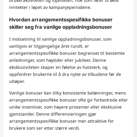
brukeraktiviteten og lojaliteten, noe som fører til økte
inntekter i løpet av kampanjeperiodene.
Hvordan arrangementsspesifikke bonuser
skiller seg fra vanlige oppladningsbonuser
I motsetning til vanlige oppladningsbonuser, som
vanligvis er tilgjengelige året rundt, er
arrangementsspesifikke bonuser begrenset til bestemte
anledninger, som høytider eller jubileer. Denne
eksklusiviteten skaper en følelse av hastverk, og
oppfordrer brukerne til å dra nytte av tilbudene før de
utløper.
Vanlige bonuser kan tilby konsistente belønninger, mens
arrangementsspesifikke bonuser ofte gir forbedrede eller
unike insentiver, som høyere prosenter eller eksklusive
gjenstander. Denne differensieringen gjør
arrangementsspesifikke bonuser mer attraktive for
brukere som ser etter større verdi.