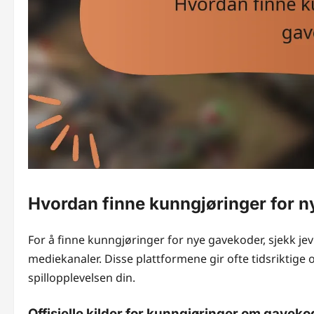
Hvordan finne kunngjøringer for 
For å finne kunngjøringer for nye gavekoder, sjekk jevnl
mediekanaler. Disse plattformene gir ofte tidsriktig
spillopplevelsen din.
Offisielle kilder for kunngjøringer om gaveko