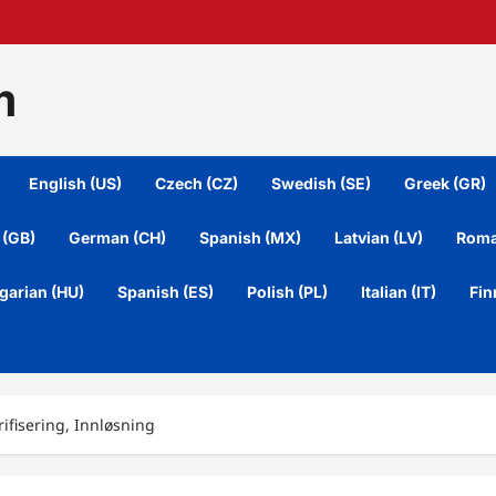
m
English (US)
Czech (CZ)
Swedish (SE)
Greek (GR)
 (GB)
German (CH)
Spanish (MX)
Latvian (LV)
Roma
garian (HU)
Spanish (ES)
Polish (PL)
Italian (IT)
Fin
rifisering, Innløsning