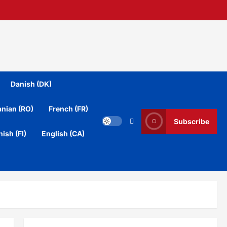
Danish (DK)
nian (RO)
French (FR)
Subscribe
nish (FI)
English (CA)