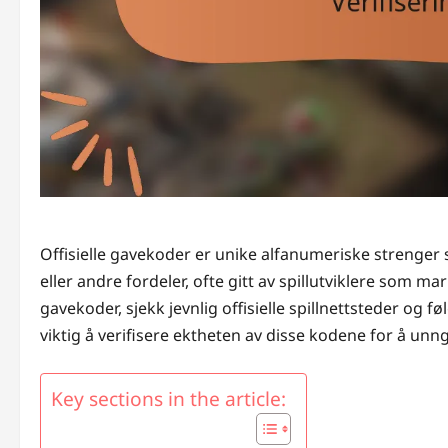
Offisielle gavekoder er unike alfanumeriske strenger s
eller andre fordeler, ofte gitt av spillutviklere som 
gavekoder, sjekk jevnlig offisielle spillnettsteder og 
viktig å verifisere ektheten av disse kodene for å unn
Key sections in the article: