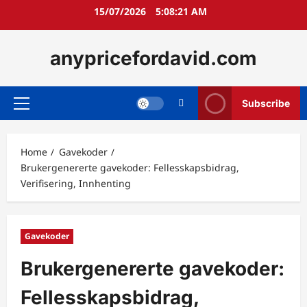
Skip
15/07/2026
5:08:22 AM
to
content
anypricefordavid.com
Subscribe
Primary
Menu
Home
Gavekoder
Brukergenererte gavekoder: Fellesskapsbidrag,
Verifisering, Innhenting
Gavekoder
Brukergenererte gavekoder:
Fellesskapsbidrag,