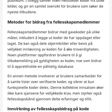
publikum. I tillegg samler noen nettsteder koder fra ulike
kilder, og gir en samlet oversikt for brukere som søker de
nyeste tilbudene.
Metoder for bidrag fra fellesskapsmedlemmer
Fellesskapsmedlemmer bidrar med gavekoder på ulike
måter, inkludert å legge ut koder de har oppdaget eller
laget. De kan også dele skjermbilder eller bevis på
vellykket innløsning av koden for å øke troverdigheten.
Noen plattformer oppfordrer brukere til å gi
tilbakemelding på gyldigheten av koder, noe som bidrar
til å opprettholde en pålitelig database.
En annen metode involverer at brukere samarbeider for
å samle lister over verifiserte koder, og sikrer at kun
funksjonelle koder deles. Denne kollektive innsatsen øker
ikke bare sjansene for vellykkede krav, men styrker også
fellesskapsbånd gjennom delte erfaringer og tillit.
Innvirkning av fellesskapsbidrag på kode