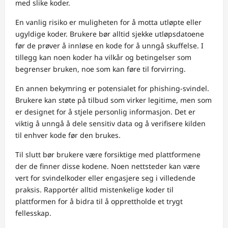
med slike koder.
En vanlig risiko er muligheten for å motta utløpte eller
ugyldige koder. Brukere bør alltid sjekke utløpsdatoene
før de prøver å innløse en kode for å unngå skuffelse. I
tillegg kan noen koder ha vilkår og betingelser som
begrenser bruken, noe som kan føre til forvirring.
En annen bekymring er potensialet for phishing-svindel.
Brukere kan støte på tilbud som virker legitime, men som
er designet for å stjele personlig informasjon. Det er
viktig å unngå å dele sensitiv data og å verifisere kilden
til enhver kode før den brukes.
Til slutt bør brukere være forsiktige med plattformene
der de finner disse kodene. Noen nettsteder kan være
vert for svindelkoder eller engasjere seg i villedende
praksis. Rapportér alltid mistenkelige koder til
plattformen for å bidra til å opprettholde et trygt
fellesskap.