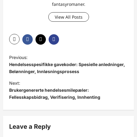
fantasyromaner.
View All Posts
P
Previous:
o
Hendelsesspesifikke gavekoder: Spesielle anledninger,
s
Belønninger, Innløsningsprosess
t
Next:
Brukergenererte hendelsesmilepæler:
n
Fellesskapsbidrag, Verifisering, Innhenting
a
v
i
Leave a Reply
g