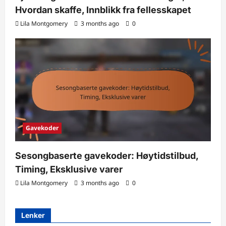
Hvordan skaffe, Innblikk fra fellesskapet
Lila Montgomery
3 months ago
0
Gavekoder
Sesongbaserte gavekoder: Høytidstilbud,
Timing, Eksklusive varer
Lila Montgomery
3 months ago
0
Lenker